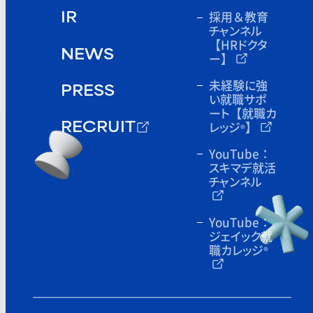
採用＆教育
IR
チャンネル
【HRドクタ
NEWS
ー】
未経験に強
PRESS
い就職サポ
ート
【就職カ
レッジ
】
®
RECRUIT
YouTube：
スキマデ就活
チャンネル
YouTube：
ジェイック就
職カレッジ
®