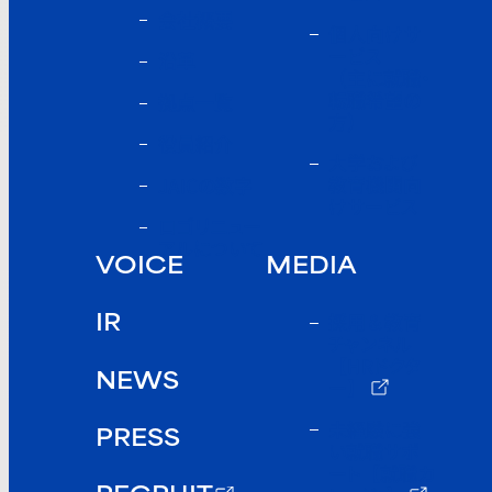
会社概要
個人向けサ
ービス
沿革
（主に就職・
転職希望の
拠点一覧
方）
役員紹介
大学および
教育機関向
JAICの数字
けサービス
ロゴリニュー
アルについて
VOICE
MEDIA
採用＆教育
IR
チャンネル
【HRドクタ
NEWS
ー】
未経験に強
PRESS
い就職サポ
ート
【就職カ