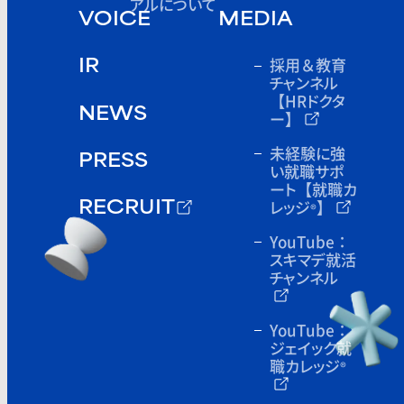
アルについて
VOICE
MEDIA
採用＆教育
IR
チャンネル
【HRドクタ
NEWS
ー】
未経験に強
PRESS
い就職サポ
ート
【就職カ
レッジ
】
®
RECRUIT
YouTube：
スキマデ就活
チャンネル
YouTube：
ジェイック就
職カレッジ
®