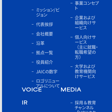
事業コンセプ
ト
ミッション/ビ
ジョン
企業および
組織向けサ
代表挨拶
ービス
会社概要
個人向けサ
ービス
沿革
（主に就職・
転職希望の
拠点一覧
方）
役員紹介
大学および
教育機関向
JAICの数字
けサービス
ロゴリニュー
アルについて
VOICE
MEDIA
採用＆教育
IR
チャンネル