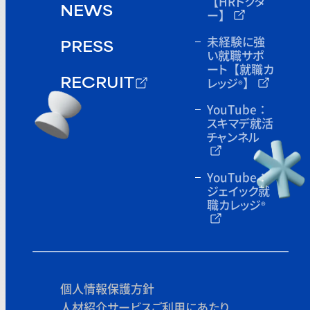
【HRドクタ
NEWS
ー】
未経験に強
PRESS
い就職サポ
ート
【就職カ
レッジ
】
®
RECRUIT
YouTube：
スキマデ就活
チャンネル
YouTube：
ジェイック就
職カレッジ
®
個人情報保護方針
人材紹介サービスご利用にあたり