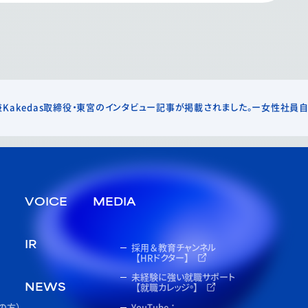
Kakedas取締役・東宮のインタビュー記事が掲載されました。ー女性社員自
VOICE
MEDIA
採用＆教育チャンネル
IR
【HRドクター】
未経験に強い就職サポート
【就職カレッジ
】
NEWS
®
の方）
YouTube：