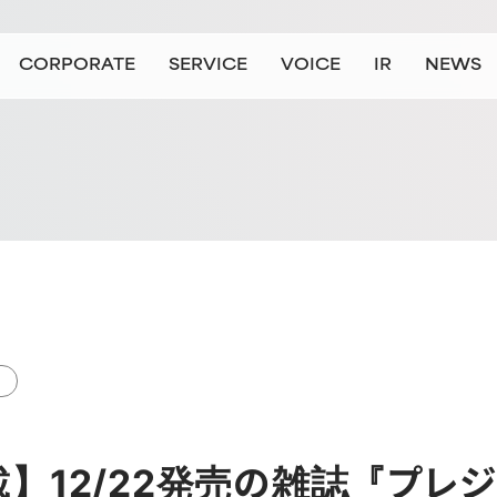
CORPORATE
SERVICE
VOICE
IR
NEWS
会社情報
事業情報
お客様の声
IR情報
ニュース
ョン/ビジョン
および組織向けサービス
企業のお客さま
代表挨拶
会社概要
個人のお客さま
個人向けサービス（主に就職・転職希望の方）
沿革
拠点一覧
大学・教育機関のお客さま（準備中
役員紹介
JAICの数字
ロゴリニ
大
】12/22発売の雑誌『プレ