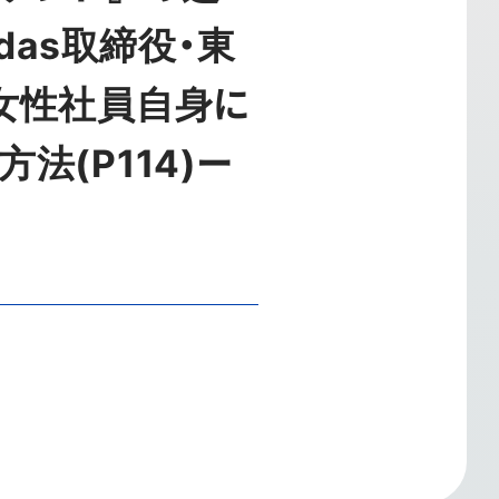
das取締役・東
女性社員自身に
(P114)ー