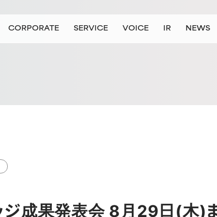
CORPORATE
SERVICE
VOICE
IR
NEWS
会社情報
事業情報
お客様の声
IR情報
ニュース
ョン/ビジョン
および組織向けサービス
企業のお客さま
代表挨拶
会社概要
個人のお客さま
個人向けサービス（主に就職・転職希望の方）
沿革
拠点一覧
大学・教育機関のお客さま（準備中
役員紹介
JAICの数字
ロゴリニ
大
ジ成果発表会 8月29日(木)