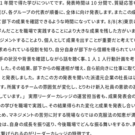
1 年間で得た学びについてです。 発表時間は 10 分間で、質疑応
名選び、各グループの代表が順番に、全体に向け発表します。またこの
部下の成果を確認できるような時間になっています。 8/8(木)東
学んだことを職場で実践することにより大きな成果を残した方がいま
ジメントすることより、個人として成果を出すことが重要だと考えて
求められている役割を知り、自分自身が部下から信頼を得られていな
手の状況や背景を確認しながら話を聴く事、1 人 1 人行動計画を
した。その結果、部下からの報連相が増え、自ら前向きに仕事に取り
」と発表しました。 またこの方の発表を聞いた派遣元企業の社長は
ます。所属するチームの雰囲気が変化し、とりわけ新入社員の意欲の
しています。」 実際リーダーカレッジの運営担当者も、成果発表会
修の学びを職場で実践し、その結果得られた変化と成果を発表し合い
ため、マネジメントの苦労に対する現場ならではの克服法の知恵が
会は、自身の成長を振り返り、今後職場でどんな振る舞いをするか、再
に繋げられるのがリーダーカレッジの特徴です。