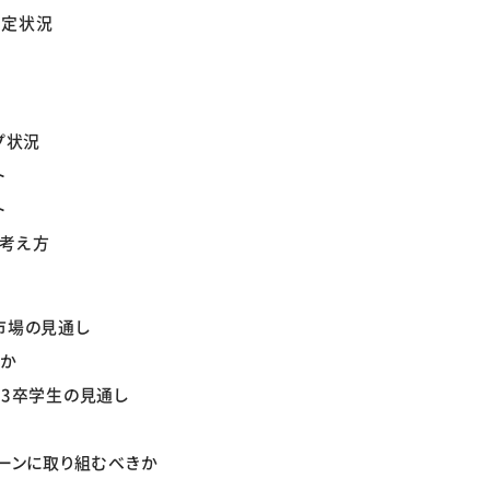
内定状況
プ状況
ト
ト
の考え方
市場の見通し
るか
23卒学生の見通し
ターンに取り組むべきか