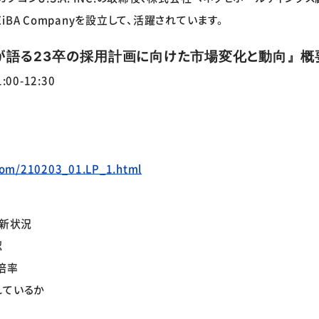
BA Companyを設立して、活躍されています。
が語る23卒の採用計画に向けた市場変化と動向』概
0-12:30
g.com/210203_01.LP_1.html
最新状況
認
倍率
れているか