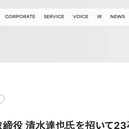
CORPORATE
SERVICE
VOICE
IR
NEWS
会社情報
事業情報
お客様の声
IR情報
ニュース
ョン/ビジョン
および組織向けサービス
企業のお客さま
代表挨拶
会社概要
個人のお客さま
個人向けサービス（主に就職・転職希望の方）
沿革
拠点一覧
大学・教育機関のお客さま（準備中
役員紹介
JAICの数字
ロゴリニ
大
取締役 清水達也氏を招いて2