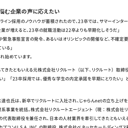
悩む企業の声に応えたい
ライン採用のノウハウが蓄積されたので、23卒では、サマーインタ
業が増えると、23卒の就職活動は22卒よりも早期化しそうだ」
や緊急事態宣言の発令、あるいはオリンピックの開催など、不確定要
ている」
れ始めています。
てきたともいえる元株式会社リクルート（以下、リクルート）取締役
い」「23卒採用では、優秀な学生の内定承諾を早期にとりたい」
達也氏は、新卒でリクルートに入社され、じゃらんnetの立ち上げ
材系事業を統括。株式会社リクルートエージェント（現：株式会社リ
グの代表取締役を兼任され、日本の人材業界を牽引してきたともいえ
プコンU.S.A. INC.の取締役、株式会社ベネッセホールディン