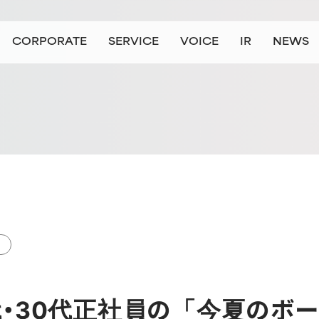
CORPORATE
SERVICE
VOICE
IR
NEWS
会社情報
事業情報
お客様の声
IR情報
ニュース
ョン/ビジョン
および組織向けサービス
企業のお客さま
代表挨拶
会社概要
個人のお客さま
個人向けサービス（主に就職・転職希望の方）
沿革
拠点一覧
大学・教育機関のお客さま（準備中
役員紹介
JAICの数字
ロゴリニ
大
代・30代正社員の「今夏のボ