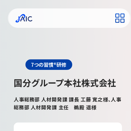
7つの習慣®研修
国分グループ本社株式会社
人事総務部 人材開発課 課長 工藤 寛之様、人事
総務部 人材開発課 主任 鵜殿 遥様