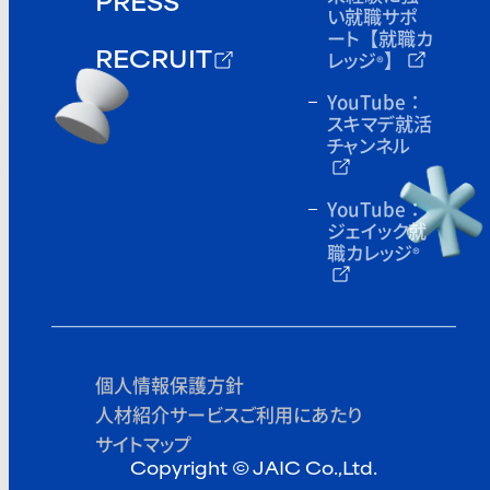
PRESS
い就職サポ
ート
【就職カ
レッジ
】
®
RECRUIT
YouTube：
スキマデ就活
チャンネル
YouTube：
ジェイック就
職カレッジ
®
個人情報保護方針
人材紹介サービスご利用にあたり
サイトマップ
Copyright © JAIC Co.,Ltd.