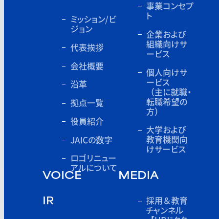
事業コンセプ
ト
ミッション/ビ
ジョン
企業および
組織向けサ
代表挨拶
ービス
会社概要
個人向けサ
ービス
沿革
（主に就職・
転職希望の
拠点一覧
方）
役員紹介
大学および
教育機関向
JAICの数字
けサービス
ロゴリニュー
アルについて
VOICE
MEDIA
採用＆教育
IR
チャンネル