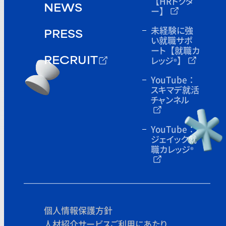
【HRドクタ
NEWS
ー】
未経験に強
PRESS
い就職サポ
ート
【就職カ
レッジ
】
®
RECRUIT
YouTube：
スキマデ就活
チャンネル
YouTube：
ジェイック就
職カレッジ
®
個人情報保護方針
人材紹介サービスご利用にあたり