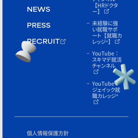
【HRドクタ
NEWS
ー】
未経験に強
PRESS
い就職サポ
ート
【就職カ
レッジ
】
®
RECRUIT
YouTube：
スキマデ就活
チャンネル
YouTube：
ジェイック就
職カレッジ
®
個人情報保護方針