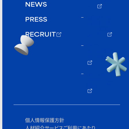
【HRドクタ
NEWS
ー】
未経験に強
PRESS
い就職サポ
ート
【就職カ
レッジ
】
®
RECRUIT
YouTube：
スキマデ就活
チャンネル
YouTube：
ジェイック就
職カレッジ
®
個人情報保護方針
人材紹介サービスご利用にあたり