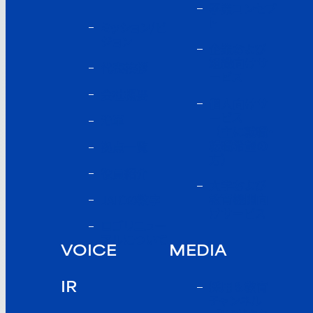
事業コンセプ
ト
ミッション/ビ
ジョン
企業および
組織向けサ
代表挨拶
ービス
会社概要
個人向けサ
ービス
沿革
（主に就職・
転職希望の
拠点一覧
方）
役員紹介
大学および
教育機関向
JAICの数字
けサービス
ロゴリニュー
アルについて
VOICE
MEDIA
採用＆教育
IR
チャンネル