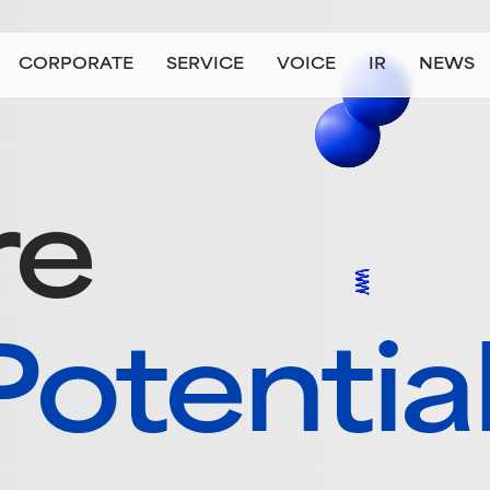
CORPORATE
SERVICE
VOICE
IR
NEWS
会社情報
事業情報
お客様の声
IR情報
ニュース
ョン/ビジョン
および組織向けサービス
企業のお客さま
代表挨拶
会社概要
個人のお客さま
個人向けサービス（主に就職・転職希望の方）
沿革
拠点一覧
大学・教育機関のお客さま（準備中
役員紹介
JAICの数字
ロゴリニ
大
re
Potentia