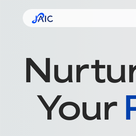
事業コンセプト
ミッシ
企業
Nu
r
tu
Your