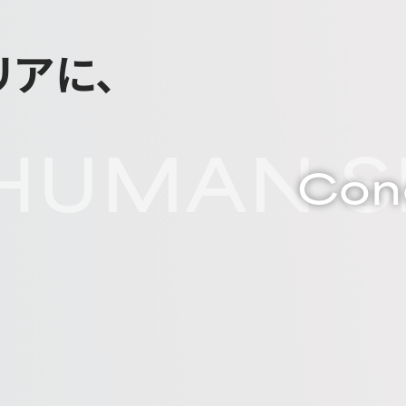
リアに、
HUMAN S
Con